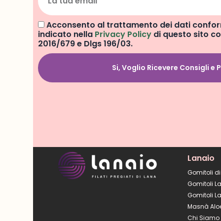
Acconsento al trattamento dei dati conf
indicato nella
Privacy Policy
di questo sito 
2016/679 e Dlgs 196/03.
Si, Voglio Ricevere Consigli e
Lanaio
Gomitoli d
Gomitoli L
Gomitoli L
Masnà Alo
Chi Siamo