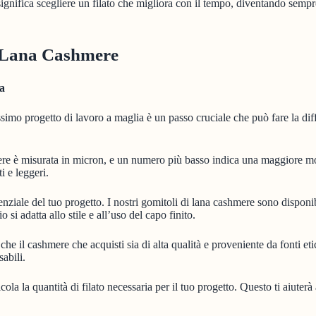
 significa scegliere un filato che migliora con il tempo, diventando sem
i Lana Cashmere
ia
simo progetto di lavoro a maglia è un passo cruciale che può fare la diff
e è misurata in micron, e un numero più basso indica una maggiore morb
i e leggeri.
ziale del tuo progetto. I nostri gomitoli di lana cashmere sono disponibil
si adatta allo stile e all’uso del capo finito.
che il cashmere che acquisti sia di alta qualità e proveniente da fonti et
abili.
ola la quantità di filato necessaria per il tuo progetto. Questo ti aiuterà 