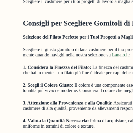
Scegliere il cashmere per i tuoi progetti di lavoro a maglia
Consigli per Scegliere Gomitoli d
Selezione del Filato Perfetto per i Tuoi Progetti a Magl
Scegliere il giusto gomitolo di lana cashmere per il tuo pros
mente quando navighi nella nostra selezione su
Lanaio.it
:
1. Considera la Finezza del Filato:
La finezza del cashmer
che hai in mente – un filato più fine è ideale per capi delicat
2. Scegli il Colore Giusto:
Il colore è una componente essen
tonalità più vivaci e moderne. Considera il colore che meglio 
3. Attenzione alla Provenienza e alla Qualità:
Assicurati 
cashmere di alta qualità, proveniente da allevamenti respons
4. Valuta la Quantità Necessaria:
Prima di acquistare, calc
uniforme in termini di colore e texture.