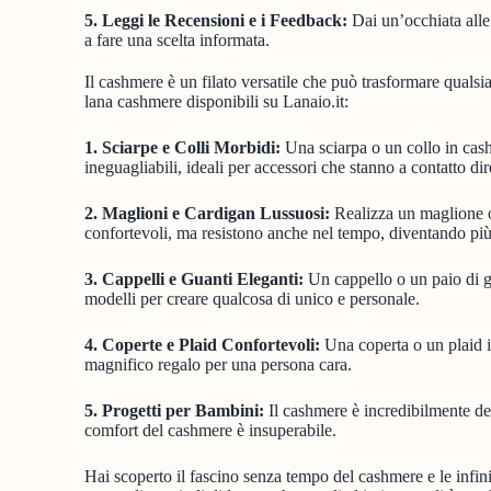
5. Leggi le Recensioni e i Feedback:
Dai un’occhiata alle 
a fare una scelta informata.
Il cashmere è un filato versatile che può trasformare qualsi
lana cashmere disponibili su Lanaio.it:
1. Sciarpe e Colli Morbidi:
Una sciarpa o un collo in cash
ineguagliabili, ideali per accessori che stanno a contatto dir
2. Maglioni e Cardigan Lussuosi:
Realizza un maglione o
confortevoli, ma resistono anche nel tempo, diventando pi
3. Cappelli e Guanti Eleganti:
Un cappello o un paio di gu
modelli per creare qualcosa di unico e personale.
4. Coperte e Plaid Confortevoli:
Una coperta o un plaid i
magnifico regalo per una persona cara.
5. Progetti per Bambini:
Il cashmere è incredibilmente del
comfort del cashmere è insuperabile.
Hai scoperto il fascino senza tempo del cashmere e le infini