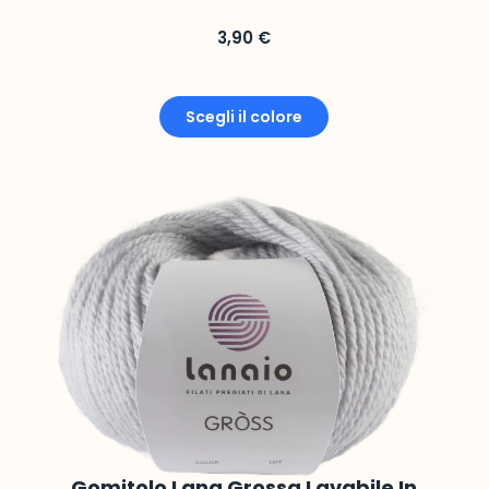
3,90
€
Scegli il colore
Gomitolo Lana Grossa Lavabile In