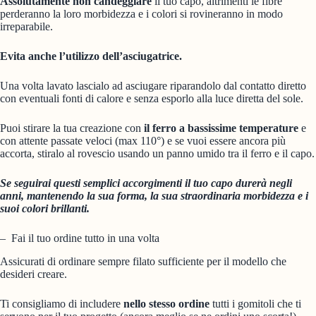
Assolutamente non candeggiare
il tuo capo, altrimenti le fibre
perderanno la loro morbidezza e i colori si rovineranno in modo
irreparabile.
Evita anche l’utilizzo dell’asciugatrice.
Una volta lavato lascialo ad asciugare riparandolo dal contatto diretto
con eventuali fonti di calore e senza esporlo alla luce diretta del sole.
Puoi stirare la tua creazione con
il ferro a bassissime temperature
e
con attente passate veloci (max 110°) e se vuoi essere ancora più
accorta, stiralo al rovescio usando un panno umido tra il ferro e il capo.
Se seguirai questi semplici accorgimenti il tuo capo durerà negli
anni, mantenendo la sua forma, la sua straordinaria morbidezza e i
suoi colori brillanti.
– Fai il tuo ordine tutto in una volta
Assicurati di ordinare sempre filato sufficiente per il modello che
desideri creare.
Ti consigliamo di includere
nello stesso ordine
tutti i gomitoli che ti