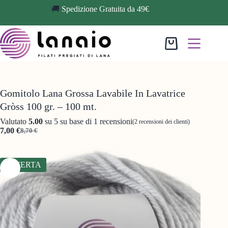
🚚
Spedizione Gratuita da 49€
Gomitolo Lana Grossa Lavabile In Lavatrice
Gròss 100 gr. – 100 mt.
Valutato
5.00
su 5 su base di
1
recensioni
(
2
recensioni dei clienti)
7,00
€
8,70
€
OFFERTA