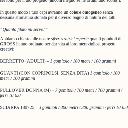
servono per il tuo progetto (ancora meglio se ne ordini uno scorta!).
In questo modo i tuoi capi avranno un
colore omogeneo
senza
nessuna sfumatura stonata per il diverso bagno di tintura dei lotti.
“Quanto filato mi serve?”
Abbiamo chiesto alle nostre
sferruzzatrici esperte
quanti gomitoli di
GROSS hanno ordinato per dar vita ai loro meravigliosi progetti
creativi:
BERRETTO (ADULTI)
– 1 gomitolo / 100 metri / 100 grammi
GUANTI (CON COPRIPOLSI, SENZA DITA)
1 gomitolo / 100
metri / 100 grammi
PULLOVER DONNA (M) –
7 gomitoli / 700 metri / 700 grammi /
ferri 10-6.0
SCIARPA 180×25 –
3 gomitoli / 300 metri / 300 grammi / ferri 10-6.0